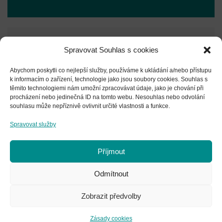
Spravovat Souhlas s cookies
Abychom poskytli co nejlepší služby, používáme k ukládání a/nebo přístupu
k informacím o zařízení, technologie jako jsou soubory cookies. Souhlas s
těmito technologiemi nám umožní zpracovávat údaje, jako je chování při
Business podpora
procházení nebo jedinečná ID na tomto webu. Nesouhlas nebo odvolání
souhlasu může nepříznivě ovlivnit určité vlastnosti a funkce.
Spravovat služby
PROFESIONÁLNÍ SERVIS S LIDSKÝM,
Příjmout
PŘÍJEMNÝM A INDIVIDUÁLNÍM
PŘÍSTUPEM
Odmítnout
Zobrazit předvolby
Zásady cookies